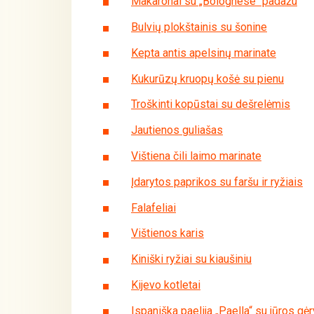
Makaronai su „Bolognese“ padažu
Bulvių plokštainis su šonine
Kepta antis apelsinų marinate
Kukurūzų kruopų košė su pienu
Troškinti kopūstai su dešrelėmis
Jautienos guliašas
Vištiena čili laimo marinate
Įdarytos paprikos su faršu ir ryžiais
Falafeliai
Vištienos karis
Kiniški ryžiai su kiaušiniu
Kijevo kotletai
Ispaniška paelija „Paella“ su jūros g