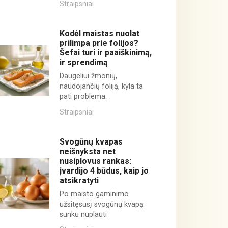
Straipsniai
Kodėl maistas nuolat
prilimpa prie folijos?
Šefai turi ir paaiškinimą,
ir sprendimą
Daugeliui žmonių,
naudojančių foliją, kyla ta
pati problema.
Straipsniai
Svogūnų kvapas
neišnyksta net
nusiplovus rankas:
įvardijo 4 būdus, kaip jo
atsikratyti
Po maisto gaminimo
užsitęsusį svogūnų kvapą
sunku nuplauti