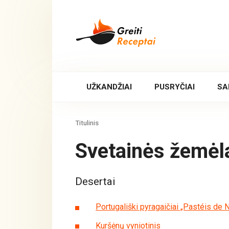
Skip
to
content
UŽKANDŽIAI
PUSRYČIAI
SA
Titulinis
Svetainės žemėl
Desertai
Portugališki pyragaičiai „Pastéis de N
Kuršėnų vyniotinis