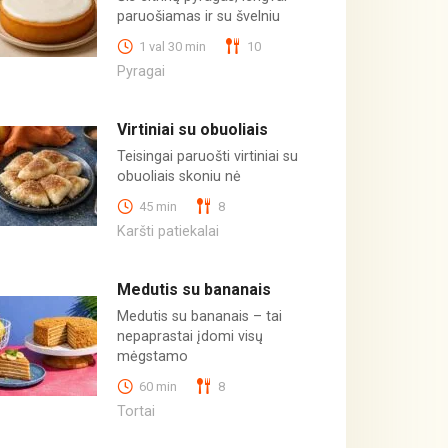
paruošiamas ir su švelniu
1 val 30 min
10
Pyragai
Virtiniai su obuoliais
Teisingai paruošti virtiniai su
obuoliais skoniu nė
45 min
8
Karšti patiekalai
Medutis su bananais
Medutis su bananais – tai
nepaprastai įdomi visų
mėgstamo
60 min
8
Tortai