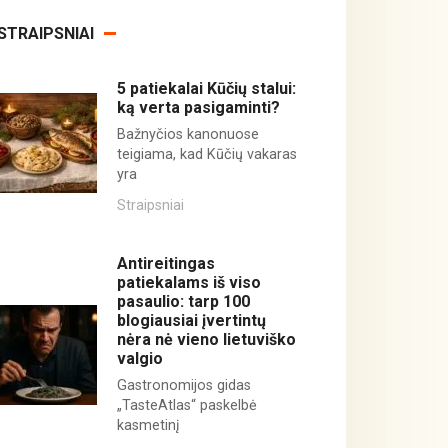
STRAIPSNIAI
5 patiekalai Kūčių stalui:
ką verta pasigaminti?
Bažnyčios kanonuose
teigiama, kad Kūčių vakaras
yra
Straipsniai
Antireitingas
patiekalams iš viso
pasaulio: tarp 100
blogiausiai įvertintų
nėra nė vieno lietuviško
valgio
Gastronomijos gidas
„TasteAtlas“ paskelbė
kasmetinį