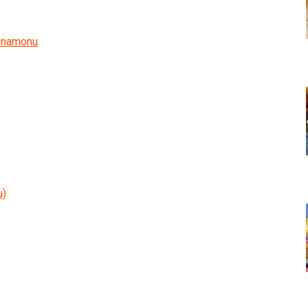
cinamonu
u)