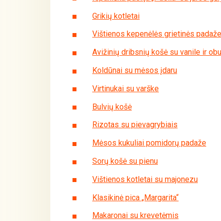
Grikių kotletai
Vištienos kepenėlės grietinės padaž
Avižinių dribsnių košė su vanile ir obu
Koldūnai su mėsos įdaru
Virtinukai su varške
Bulvių košė
Rizotas su pievagrybiais
Mėsos kukuliai pomidorų padaže
Sorų košė su pienu
Vištienos kotletai su majonezu
Klasikinė pica „Margarita“
Makaronai su krevetėmis