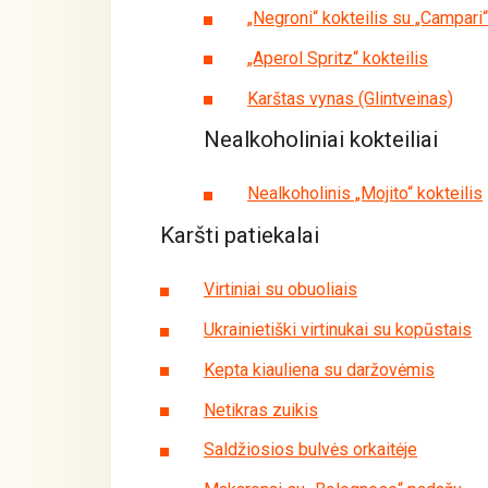
„Negroni“ kokteilis su „Campari“
„Aperol Spritz“ kokteilis
Karštas vynas (Glintveinas)
Nealkoholiniai kokteiliai
Nealkoholinis „Mojito“ kokteilis
Karšti patiekalai
Virtiniai su obuoliais
Ukrainietiški virtinukai su kopūstais
Kepta kiauliena su daržovėmis
Netikras zuikis
Saldžiosios bulvės orkaitėje