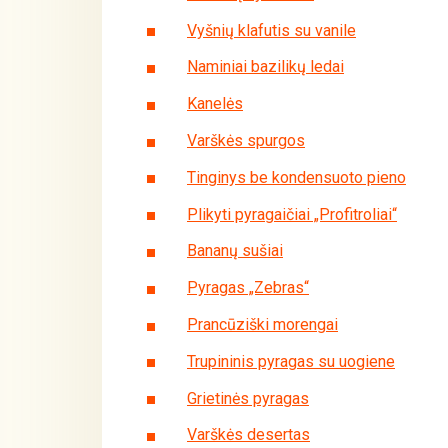
Vyšnių klafutis su vanile
Naminiai bazilikų ledai
Kanelės
Varškės spurgos
Tinginys be kondensuoto pieno
Plikyti pyragaičiai „Profitroliai“
Bananų sušiai
Pyragas „Zebras“
Prancūziški morengai
Trupininis pyragas su uogiene
Grietinės pyragas
Varškės desertas