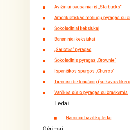
Avižiniai sausainiai iš „Starbucks“
Amerikietiškas moliūgų pyragas su 
Šokoladiniai keksiukai
Bananiniai keksiukai
„Šarlotės“ pyragas
Šokoladinis pyragas „Brownie“
Ispaniškos spurgos „Churros“
Tiramisu be kiaušinių (su kavos likeri
Varškės sūrio pyragas su braškėmis
Ledai
Naminiai bazilikų ledai
Gėrimai