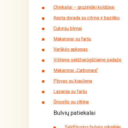
Chinkaliai – gruziniški koldūnai
Kepta dorada su citrina ir baziliku
Cukinijų blynai
Makaronai su faršu
Varškės apkepas
Vištiena saldžiarūgščiame padaže
Makaronai „Carbonara“
Plovas su kiauliena
Lazanija su faršu
Šnicelis su citrina
Bulvių patiekalai
Saldžiosios bulvės orkaitėje