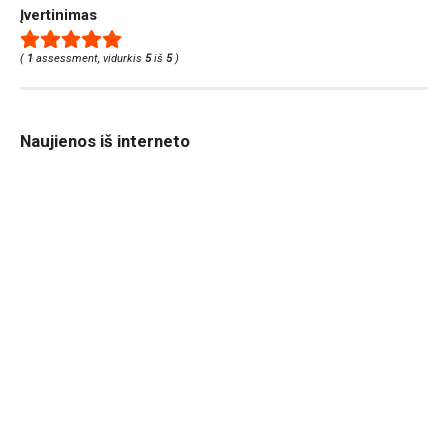
Įvertinimas
(
1
assessment, vidurkis
5
iš
5
)
Naujienos iš interneto