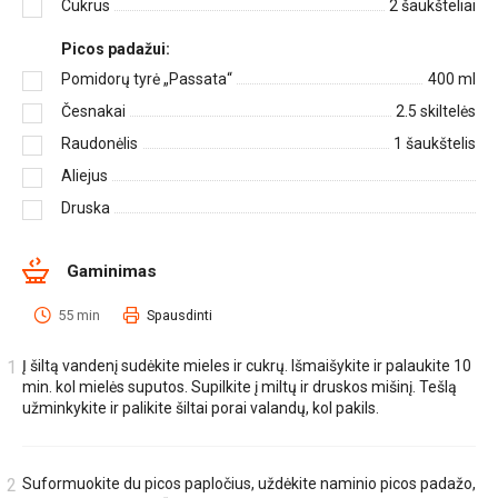
Cukrus
2
šaukšteliai
Picos padažui:
Pomidorų tyrė „Passata“
400
ml
Česnakai
2.5
skiltelės
Raudonėlis
1
šaukštelis
Aliejus
Druska
Gaminimas
55 min
Spausdinti
Į šiltą vandenį sudėkite mieles ir cukrų. Išmaišykite ir palaukite 10
min. kol mielės suputos. Supilkite į miltų ir druskos mišinį. Tešlą
užminkykite ir palikite šiltai porai valandų, kol pakils.
Suformuokite du picos papločius, uždėkite naminio picos padažo,