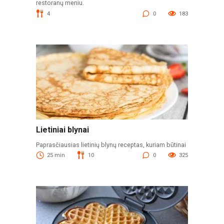
restoranų meniu.
4
0
183
Lietiniai blynai
Paprasčiausias lietinių blynų receptas, kuriam būtinai
25 min
10
0
325