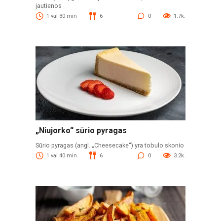
jautienos
1 val 30 min
6
0
1.7k.
„Niujorko“ sūrio pyragas
Sūrio pyragas (angl. „Cheesecake“) yra tobulo skonio
1 val 40 min
6
0
3.2k.