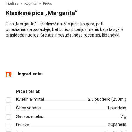
Titulinis
»
Kepiniai
»
Picos
Klasikinė pica „Margarita“
Pica „Margarita“ – tradicinė itališka pica, ko gero, pati
populiariausia pasaulyje, bet kurios picerijos meniu kaip taisyklė
prasideda nuo jos. Greitas ir nesudėtingas receptas, išbandyk!
Ingredientai
Picos tešlai:
Kvietiniai miltai
2.5
puodelio (250ml)
Šiltas vanduo
1
puodelis
Sausos mielės
7
g
žiupsnelis
Druska