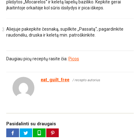
plėšytos „Mocarelos“ ir keletą lapelių baziliko. Kepkite gerai
įkaitintoje orkaitėje kol sūris išsilydys ir pica iškeps.
Aliejuje pakepkite česnaką, supilkite „Passatą“, pagardinkite
raudonėliu, druska ir keletą min. patroškinkite.
Daugiau picų receptų rasite čia:
Picos
eat_guilt_free
/ recepto autorius
Pasidalinti su draugais