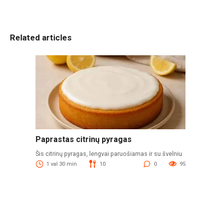
Related articles
Paprastas citrinų pyragas
Šis citrinų pyragas, lengvai paruošiamas ir su švelniu
1 val 30 min
10
0
95