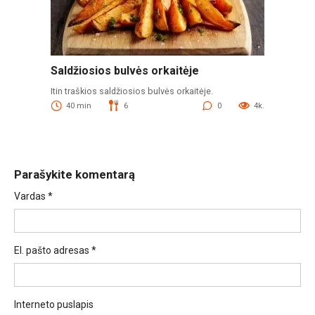
Saldžiosios bulvės orkaitėje
Itin traškios saldžiosios bulvės orkaitėje.
40 min
6
0
4k.
Parašykite komentarą
Vardas
*
El. pašto adresas
*
Interneto puslapis