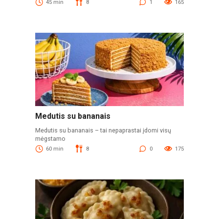
45 min
8
1
165
Medutis su bananais
Medutis su bananais – tai nepaprastai įdomi visų
mėgstamo
60 min
8
0
175