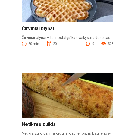
Čirviniai blynai
Čirviniai blynai – tai nostalgiškas vaikystės desertas
60 min
20
0
308
Netikras zuikis
Netikrą zuikį galima kepti iš kiaulienos, iš kiaulienos-