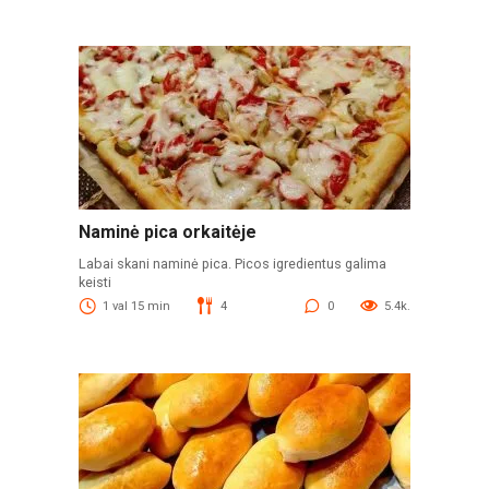
Naminė pica orkaitėje
Labai skani naminė pica. Picos igredientus galima
keisti
1 val 15 min
4
0
5.4k.