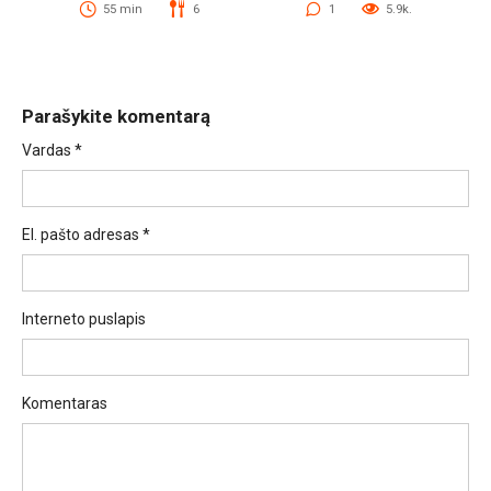
55 min
6
1
5.9k.
Parašykite komentarą
Vardas
*
El. pašto adresas
*
Interneto puslapis
Komentaras