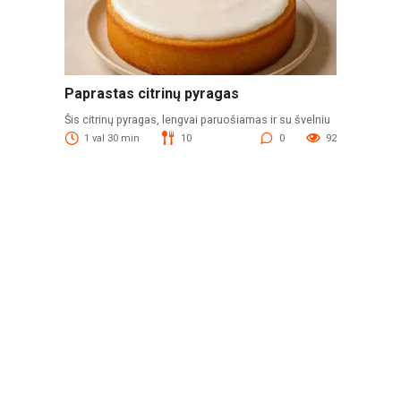
Paprastas citrinų pyragas
Šis citrinų pyragas, lengvai paruošiamas ir su švelniu
1 val 30 min
10
0
92