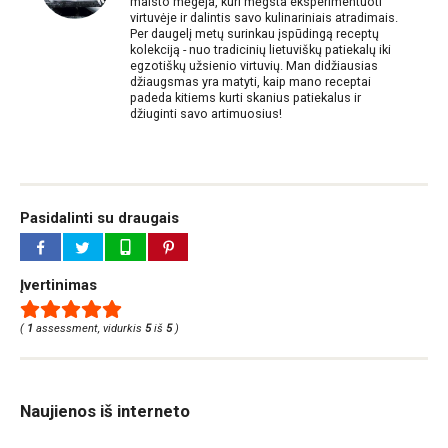
maisto mėgėja, kuri mėgsta eksperimentuoti
virtuvėje ir dalintis savo kulinariniais atradimais.
Per daugelį metų surinkau įspūdingą receptų
kolekciją - nuo tradicinių lietuviškų patiekalų iki
egzotiškų užsienio virtuvių. Man didžiausias
džiaugsmas yra matyti, kaip mano receptai
padeda kitiems kurti skanius patiekalus ir
džiuginti savo artimuosius!
Pasidalinti su draugais
Įvertinimas
(
1
assessment, vidurkis
5
iš
5
)
Naujienos iš interneto