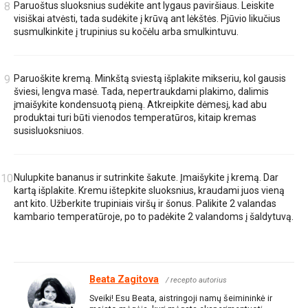
Paruoštus sluoksnius sudėkite ant lygaus paviršiaus. Leiskite
visiškai atvėsti, tada sudėkite į krūvą ant lėkštės. Pjūvio likučius
susmulkinkite į trupinius su kočėlu arba smulkintuvu.
Paruoškite kremą. Minkštą sviestą išplakite mikseriu, kol gausis
šviesi, lengva masė. Tada, nepertraukdami plakimo, dalimis
įmaišykite kondensuotą pieną. Atkreipkite dėmesį, kad abu
produktai turi būti vienodos temperatūros, kitaip kremas
susisluoksniuos.
Nulupkite bananus ir sutrinkite šakute. Įmaišykite į kremą. Dar
kartą išplakite. Kremu ištepkite sluoksnius, kraudami juos vieną
ant kito. Užberkite trupiniais viršų ir šonus. Palikite 2 valandas
kambario temperatūroje, po to padėkite 2 valandoms į šaldytuvą.
Beata Zagitova
/ recepto autorius
Sveiki! Esu Beata, aistringoji namų šeimininkė ir