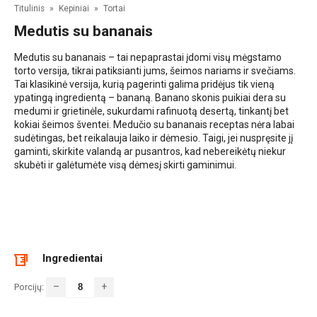
Titulinis
»
Kepiniai
»
Tortai
Medutis su bananais
Medutis su bananais – tai nepaprastai įdomi visų mėgstamo
torto versija, tikrai patiksianti jums, šeimos nariams ir svečiams.
Tai klasikinė versija, kurią pagerinti galima pridėjus tik vieną
ypatingą ingredientą – bananą. Banano skonis puikiai dera su
medumi ir grietinėle, sukurdami rafinuotą desertą, tinkantį bet
kokiai šeimos šventei. Medučio su bananais receptas nėra labai
sudėtingas, bet reikalauja laiko ir dėmesio. Taigi, jei nuspręsite jį
gaminti, skirkite valandą ar pusantros, kad nebereikėtų niekur
skubėti ir galėtumėte visą dėmesį skirti gaminimui.
Ingredientai
–
+
Porcijų: