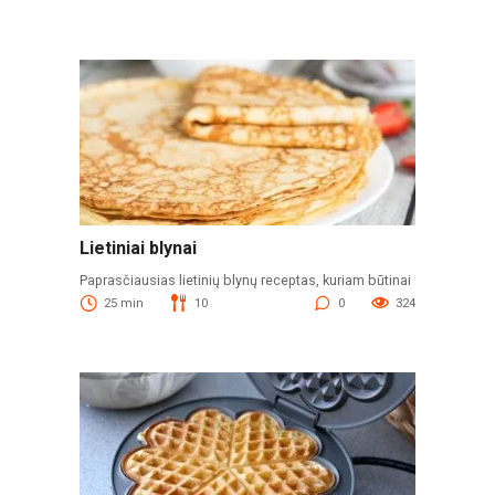
Lietiniai blynai
Paprasčiausias lietinių blynų receptas, kuriam būtinai
25 min
10
0
324