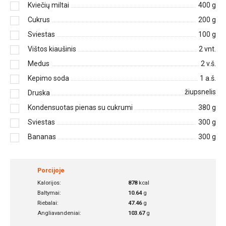
Kviečių miltai
400
g
Cukrus
200
g
Sviestas
100
g
Vištos kiaušinis
2
vnt.
Medus
2
v.š.
Kepimo soda
1
a.š.
žiupsnelis
Druska
Kondensuotas pienas su cukrumi
380
g
Sviestas
300
g
Bananas
300
g
Porcijoje
Kalorijos:
878
kcal
Baltymai:
10.64
g
Riebalai:
47.46
g
Angliavandeniai:
103.67
g