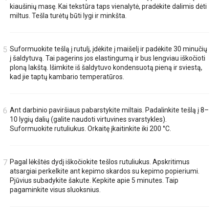
kiaušinių masę. Kai tekstūra taps vienalytė, pradėkite dalimis dėti
miltus. Tešla turėtų būti lygi ir minkšta.
Suformuokite tešlą į rutulį, įdėkite į maišelį ir padėkite 30 minučių
į šaldytuvą. Tai pagerins jos elastingumą ir bus lengviau iškočioti
ploną lakštą. Išimkite iš šaldytuvo kondensuotą pieną ir sviestą,
kad jie taptų kambario temperatūros.
Ant darbinio paviršiaus pabarstykite miltais. Padalinkite tešlą į 8–
10 lygių dalių (galite naudoti virtuvines svarstykles).
Suformuokite rutuliukus. Orkaitę įkaitinkite iki 200 °C.
Pagal lėkštės dydį iškočiokite tešlos rutuliukus. Apskritimus
atsargiai perkelkite ant kepimo skardos su kepimo popieriumi.
Pjūvius subadykite šakute. Kepkite apie 5 minutes. Taip
pagaminkite visus sluoksnius.