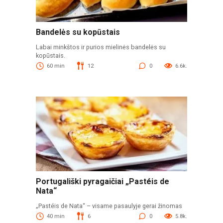
Bandelės su kopūstais
Labai minkštos ir purios mielinės bandelės su
kopūstais.
60 min
12
0
6.6k.
Portugališki pyragaičiai „Pastéis de
Nata“
„Pastéis de Nata“ – visame pasaulyje gerai žinomas
40 min
6
0
5.8k.