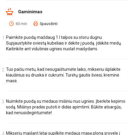
Gaminimas
60 min
Spausdinti
Paimkite puodą maždaug 1 l talpos su storu dugnu.
Supjaustykite sviestą kubeliais ir dėkite į puodą. Įdėkite medų.
Kaitinkite ant vidutinės ugnies nuolat maišydami.
Tuo pačiu metu, kad nesugaištumėte laiko, mikseriu išplakite
kiaušinius su druska ir cukrumi. Turėtų gautis šviesi, kreminė
masė.
Nuimkite puodą su medaus mišiniu nuo ugnies. Įberkite kepimo
sodą. Mišinys pradės putoti ir didės apimtimi. Būkite atsargūs,
kad nenusidegintumėte!
Mikseriu maišant lėtai supilkite medaus masę plona srovele į