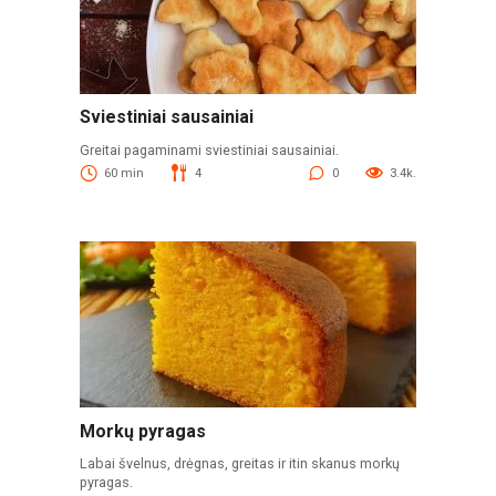
Sviestiniai sausainiai
Greitai pagaminami sviestiniai sausainiai.
60 min
4
0
3.4k.
Morkų pyragas
Labai švelnus, drėgnas, greitas ir itin skanus morkų
pyragas.