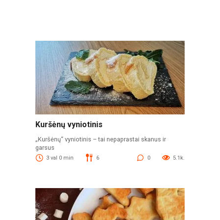
Kuršėnų vyniotinis
„Kuršėnų“ vyniotinis – tai nepaprastai skanus ir
garsus
3 val 0 min
6
0
5.1k.