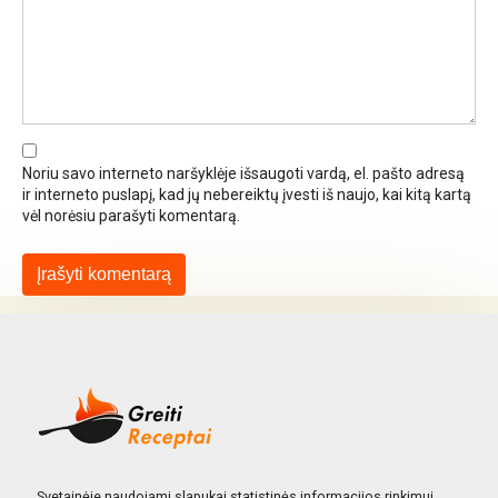
Noriu savo interneto naršyklėje išsaugoti vardą, el. pašto adresą
ir interneto puslapį, kad jų nebereiktų įvesti iš naujo, kai kitą kartą
vėl norėsiu parašyti komentarą.
Svetainėje naudojami slapukai statistinės informacijos rinkimui.