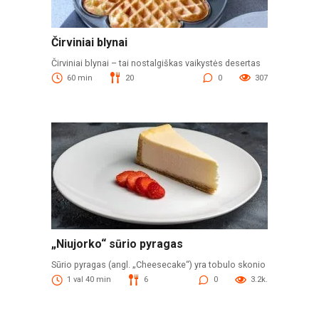
Čirviniai blynai
Čirviniai blynai – tai nostalgiškas vaikystės desertas
60 min
20
0
307
„Niujorko“ sūrio pyragas
Sūrio pyragas (angl. „Cheesecake“) yra tobulo skonio
1 val 40 min
6
0
3.2k.