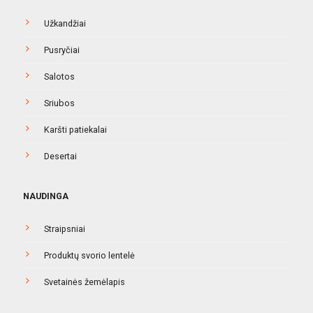
Užkandžiai
Pusryčiai
Salotos
Sriubos
Karšti patiekalai
Desertai
NAUDINGA
Straipsniai
Produktų svorio lentelė
Svetainės žemėlapis