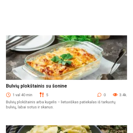
Bulvių plokštainis su šonine
Bulvių patiekalai
1 val 40 min
5
0
3.4k.
Bulvių plokštainis arba kugelis – lietuviškas patiekalas iš tarkuotų
bulvių, labai sotus ir skanus.