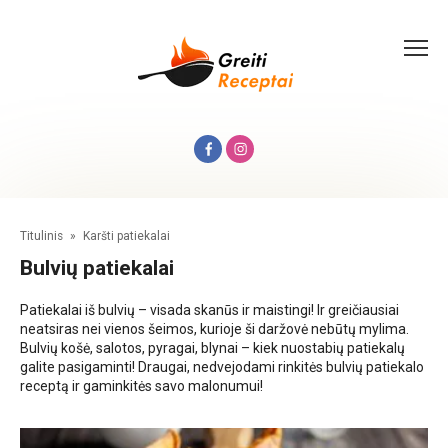
Skip
to
content
Titulinis
»
Karšti patiekalai
Bulvių patiekalai
Patiekalai iš bulvių – visada skanūs ir maistingi! Ir greičiausiai
neatsiras nei vienos šeimos, kurioje ši daržovė nebūtų mylima.
Bulvių košė, salotos, pyragai, blynai – kiek nuostabių patiekalų
galite pasigaminti! Draugai, nedvejodami rinkitės bulvių patiekalo
receptą ir gaminkitės savo malonumui!