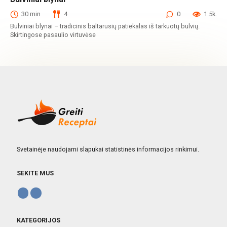
Bulvių patiekalai
30 min
4
0
1.5k.
Bulviniai blynai – tradicinis baltarusių patiekalas iš tarkuotų bulvių.
Skirtingose pasaulio virtuvėse
Svetainėje naudojami slapukai statistinės informacijos rinkimui.
SEKITE MUS
KATEGORIJOS