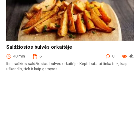
Saldžiosios bulvės orkaitėje
Užkandžiai
40 min
6
0
4k.
Itin traškios saldžiosios bulvės orkaitėje. Kepti batatai tinka tiek, kaip
užkandis, tiek ir kaip garnyras.