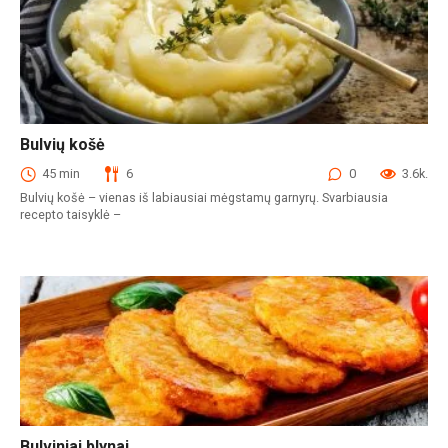
Bulvių košė
Košės
45 min
6
0
3.6k.
Bulvių košė – vienas iš labiausiai mėgstamų garnyrų. Svarbiausia
recepto taisyklė –
Bulviniai blynai