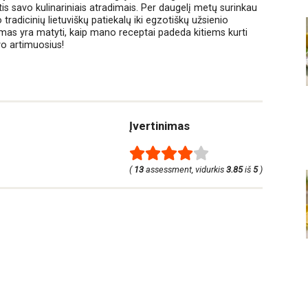
ntis savo kulinariniais atradimais. Per daugelį metų surinkau
tradicinių lietuviškų patiekalų iki egzotiškų užsienio
smas yra matyti, kaip mano receptai padeda kitiems kurti
vo artimuosius!
Įvertinimas
(
13
assessment, vidurkis
3.85
iš
5
)