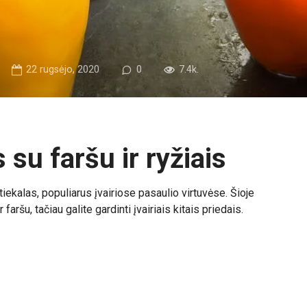
22 rugsėjo, 2020
0
7.4k.
 su faršu ir ryžiais
iekalas, populiarus įvairiose pasaulio virtuvėse. Šioje
faršu, tačiau galite gardinti įvairiais kitais priedais.