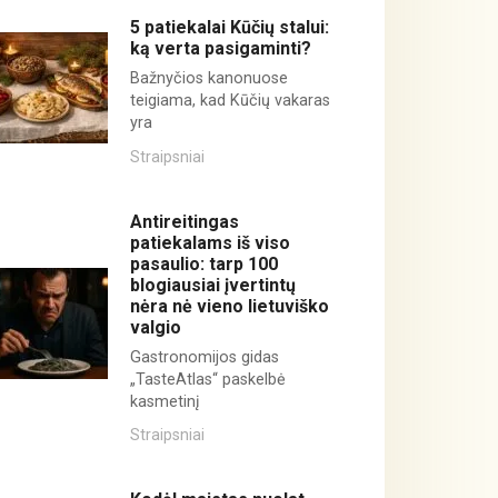
5 patiekalai Kūčių stalui:
ką verta pasigaminti?
Bažnyčios kanonuose
teigiama, kad Kūčių vakaras
yra
Straipsniai
Antireitingas
patiekalams iš viso
pasaulio: tarp 100
blogiausiai įvertintų
nėra nė vieno lietuviško
valgio
Gastronomijos gidas
„TasteAtlas“ paskelbė
kasmetinį
Straipsniai