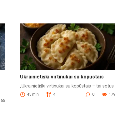
Ukrainietiški virtinukai su kopūstais
u
„Ukrainietiški virtinukai su kopūstais – tai sotus
45 min
4
0
179
165