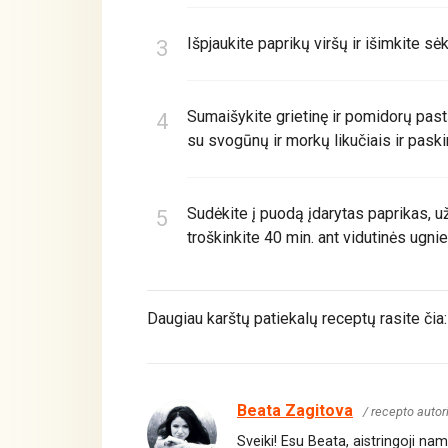
Išpjaukite paprikų viršų ir išimkite sė
Sumaišykite grietinę ir pomidorų past
su svogūnų ir morkų likučiais ir paski
Sudėkite į puodą įdarytas paprikas, už
troškinkite 40 min. ant vidutinės ugnie
Daugiau karštų patiekalų receptų rasite čia
Beata Zagitova
/ recepto autor
Sveiki! Esu Beata, aistringoji n