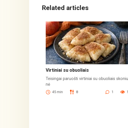
Related articles
Virtiniai su obuoliais
Teisingai paruošti virtiniai su obuoliais skoni
nė
45 min
8
1