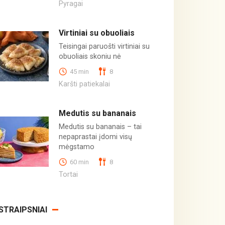
Pyragai
Virtiniai su obuoliais
Teisingai paruošti virtiniai su
obuoliais skoniu nė
45 min
8
Karšti patiekalai
Medutis su bananais
Medutis su bananais – tai
nepaprastai įdomi visų
mėgstamo
60 min
8
Tortai
STRAIPSNIAI