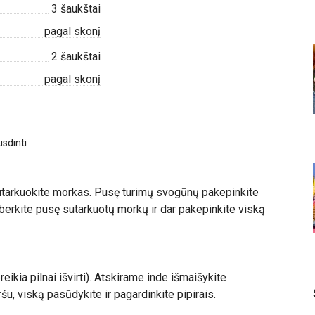
3
šaukštai
pagal skonį
2
šaukštai
pagal skonį
sdinti
utarkuokite morkas. Pusę turimų svogūnų pakepinkite
uberkite pusę sutarkuotų morkų ir dar pakepinkite viską
reikia pilnai išvirti). Atskirame inde išmaišykite
u, viską pasūdykite ir pagardinkite pipirais.