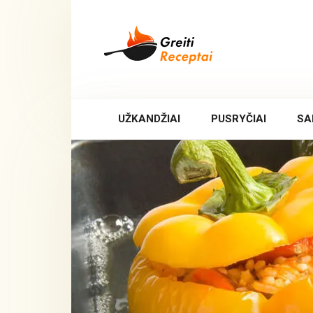
Skip
to
content
UŽKANDŽIAI
PUSRYČIAI
SA