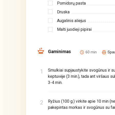
Pomidorų pasta
Druska
Augalinis aliejus
Malti juodieji pipirai
Gaminimas
60 min
Spau
Smulkiai supjaustykite svogūnus ir s
keptuvėje (3 min.), tada ant viršaus s
3-4 min.
Ryžius (100 g.) virkite apie 10 min (ne
pakepintas morkas ir svogūnus su farš