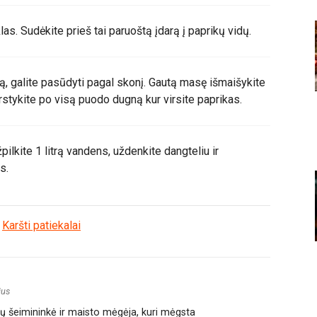
klas. Sudėkite prieš tai paruoštą įdarą į paprikų vidų.
ą, galite pasūdyti pagal skonį. Gautą masę išmaišykite
rstykite po visą puodo dugną kur virsite paprikas.
pilkite 1 litrą vandens, uždenkite dangteliu ir
s.
:
Karšti patiekalai
ius
amų šeimininkė ir maisto mėgėja, kuri mėgsta