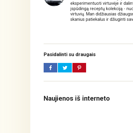
eksperimentuoti virtuvėje ir dali
įspūdingą receptų kolekciją - nuo 
virtuvių. Man didžiausias džiaug
skanius patiekalus ir džiuginti sa
Pasidalinti su draugais
Naujienos iš interneto