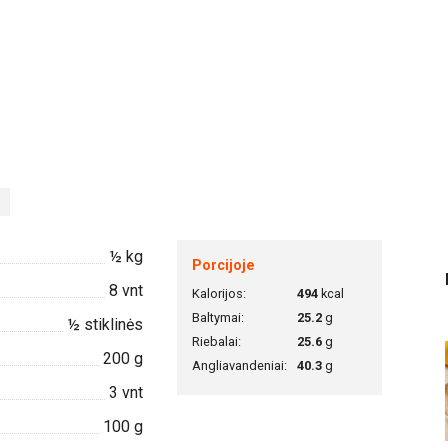
½
kg
Porcijoje
8
vnt
Kalorijos:
494
kcal
Baltymai:
25.2
g
½
stiklinės
Riebalai:
25.6
g
200
g
Angliavandeniai:
40.3
g
3
vnt
100
g