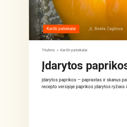
Karšti patiekalai
Beata Zagitova
Titulinis
»
Karšti patiekalai
Įdarytos paprikos
Įdarytos paprikos — paprastas ir skanus pat
recepto versijoje paprikos įdarytos ryžiais ir 