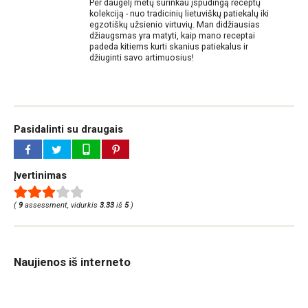
Per daugelį metų surinkau įspūdingą receptų
kolekciją - nuo tradicinių lietuviškų patiekalų iki
egzotiškų užsienio virtuvių. Man didžiausias
džiaugsmas yra matyti, kaip mano receptai
padeda kitiems kurti skanius patiekalus ir
džiuginti savo artimuosius!
Pasidalinti su draugais
Įvertinimas
(
9
assessment, vidurkis
3.33
iš
5
)
Naujienos iš interneto