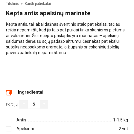
Titulinis
»
Karšti patiekalai
Kepta antis apelsinų marinate
Kepta antis, tai labai dažnas šventinio stalo patiekalas, tačiau
reikia nepamiršti, kad jis taip pat puikiai tinka skaniems pietums
ar vakarienei. Šio recepto paslaptis yra marinatas – apelsinų
saldumas derės su sojų padažo aitrumu, česnakas patiekalui
suteiks neapsakomo aromato, o žiupsnis prieskoninių žolelių
pavers patiekalą nepamirštamu.
Ingredientai
–
+
Porcijų:
Antis
1-1.5
kg
Apelsinai
2
vnt