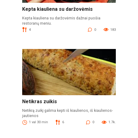
Kepta kiauliena su daržovėmis
Kepta kiauliena su daržovėmis dažnai puošia
restoranų meniu.
4
0
183
Netikras zuikis
Netikrą zuikį galima kepti iš kiaulienos, iš kiaulienos-
jautienos
1 val 30 min
6
0
1.7k.