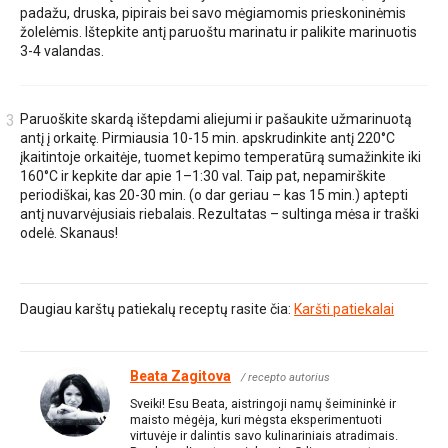
padažu, druska, pipirais bei savo mėgiamomis prieskoninėmis
žolelėmis. Ištepkite antį paruoštu marinatu ir palikite marinuotis
3-4 valandas.
Paruoškite skardą ištepdami aliejumi ir pašaukite užmarinuotą
antį į orkaitę. Pirmiausia 10-15 min. apskrudinkite antį 220°C
įkaitintoje orkaitėje, tuomet kepimo temperatūrą sumažinkite iki
160°C ir kepkite dar apie 1–1:30 val. Taip pat, nepamirškite
periodiškai, kas 20-30 min. (o dar geriau – kas 15 min.) aptepti
antį nuvarvėjusiais riebalais. Rezultatas – sultinga mėsa ir traški
odelė. Skanaus!
Daugiau karštų patiekalų receptų rasite čia:
Karšti patiekalai
Beata Zagitova
/ recepto autorius
Sveiki! Esu Beata, aistringoji namų šeimininkė ir
maisto mėgėja, kuri mėgsta eksperimentuoti
virtuvėje ir dalintis savo kulinariniais atradimais.