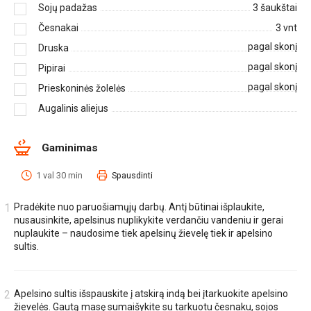
Sojų padažas
3
šaukštai
Česnakai
3
vnt
pagal skonį
Druska
pagal skonį
Pipirai
pagal skonį
Prieskoninės žolelės
Augalinis aliejus
Gaminimas
1 val 30 min
Spausdinti
Pradėkite nuo paruošiamųjų darbų. Antį būtinai išplaukite,
nusausinkite, apelsinus nuplikykite verdančiu vandeniu ir gerai
nuplaukite – naudosime tiek apelsinų žievelę tiek ir apelsino
sultis.
Apelsino sultis išspauskite į atskirą indą bei įtarkuokite apelsino
žievelės. Gautą masę sumaišykite su tarkuotu česnaku, sojos