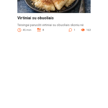
Virtiniai su obuoliais
Teisingai paruošti virtiniai su obuoliais skoniu nė
45 min
8
1
163