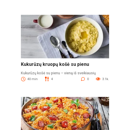
Kukurūzų kruopų košė su pienu
Kukurūzų košė su pienu – vieną iš sveikiausių
40 min
4
0
3.1k.