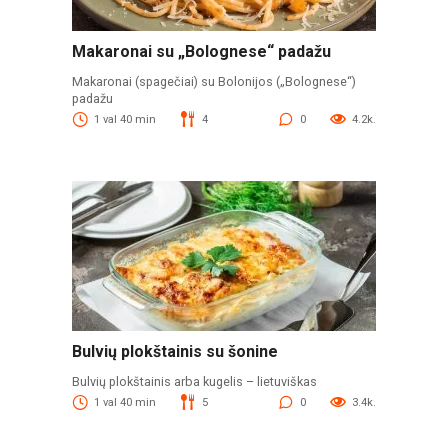
Makaronai su „Bolognese“ padažu
Makaronai (spagečiai) su Bolonijos („Bolognese“)
padažu
1 val 40 min
4
0
4.2k.
Bulvių plokštainis su šonine
Bulvių plokštainis arba kugelis – lietuviškas
1 val 40 min
5
0
3.4k.