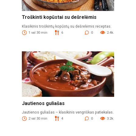
Troškinti kopūstai su dešrelėmis
Klasikinis troškintų kopūstų su dešrelėmis receptas.
1 val 30 min
6
0
2.4k.
Jautienos guliašas
Jautienos guliašas – klasikinis vengriškas patiekalas.
2 val 30 min
4
0
3.2k.