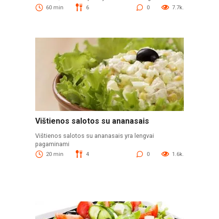
60 min
6
0
7.7k.
Vištienos salotos su ananasais
Vištienos salotos su ananasais yra lengvai
pagaminami
20 min
4
0
1.6k.