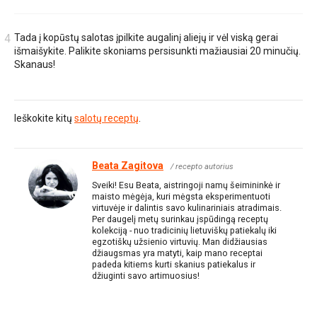
Tada į kopūstų salotas įpilkite augalinį aliejų ir vėl viską gerai
išmaišykite. Palikite skoniams persisunkti mažiausiai 20 minučių.
Skanaus!
Ieškokite kitų
salotų receptų
.
Beata Zagitova
/ recepto autorius
Sveiki! Esu Beata, aistringoji namų šeimininkė ir
maisto mėgėja, kuri mėgsta eksperimentuoti
virtuvėje ir dalintis savo kulinariniais atradimais.
Per daugelį metų surinkau įspūdingą receptų
kolekciją - nuo tradicinių lietuviškų patiekalų iki
egzotiškų užsienio virtuvių. Man didžiausias
džiaugsmas yra matyti, kaip mano receptai
padeda kitiems kurti skanius patiekalus ir
džiuginti savo artimuosius!