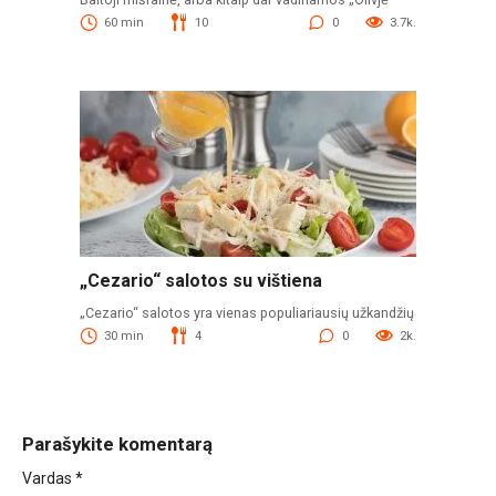
60 min
10
0
3.7k.
„Cezario“ salotos su vištiena
„Cezario“ salotos yra vienas populiariausių užkandžių
30 min
4
0
2k.
Parašykite komentarą
Vardas
*