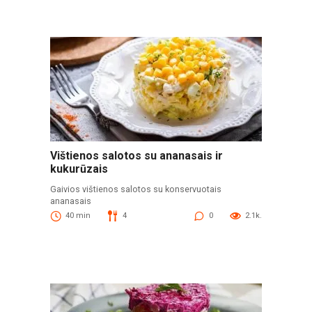
Vištienos salotos su ananasais ir
kukurūzais
Gaivios vištienos salotos su konservuotais
ananasais
40 min
4
0
2.1k.