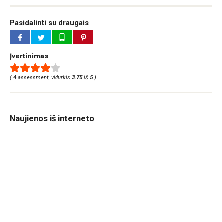
Pasidalinti su draugais
Įvertinimas
(
4
assessment, vidurkis
3.75
iš
5
)
Naujienos iš interneto