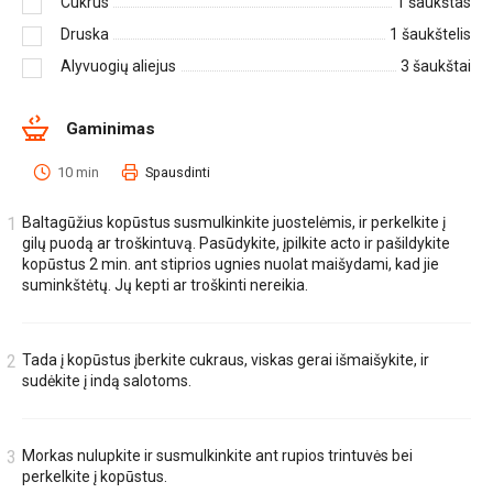
Cukrus
1
šaukštas
Druska
1
šaukštelis
Alyvuogių aliejus
3
šaukštai
Gaminimas
10 min
Spausdinti
Baltagūžius kopūstus susmulkinkite juostelėmis, ir perkelkite į
gilų puodą ar troškintuvą. Pasūdykite, įpilkite acto ir pašildykite
kopūstus 2 min. ant stiprios ugnies nuolat maišydami, kad jie
suminkštėtų. Jų kepti ar troškinti nereikia.
Tada į kopūstus įberkite cukraus, viskas gerai išmaišykite, ir
sudėkite į indą salotoms.
Morkas nulupkite ir susmulkinkite ant rupios trintuvės bei
perkelkite į kopūstus.