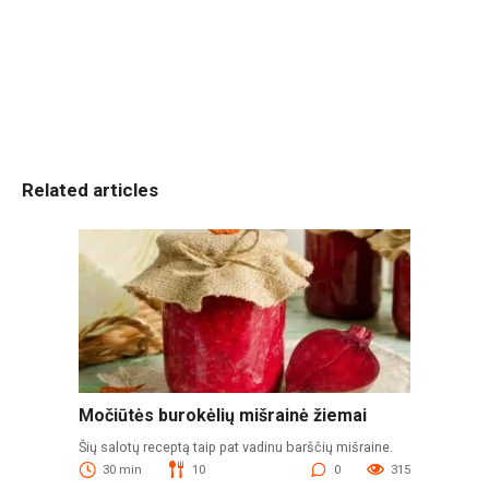
Related articles
Močiūtės burokėlių mišrainė žiemai
Šių salotų receptą taip pat vadinu barščių mišraine.
30 min
10
0
315