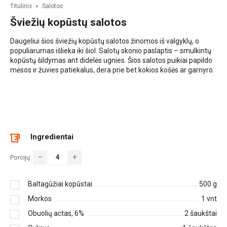
Titulinis
»
Salotos
Šviežių kopūstų salotos
Daugeliui šios šviežių kopūstų salotos žinomos iš valgyklų, o
populiarumas išlieka iki šiol. Salotų skonio paslaptis – smulkintų
kopūstų šildymas ant didelės ugnies. Šios salotos puikiai papildo
mėsos ir žuvies patiekalus, dera prie bet kokios košės ar garnyro.
Ingredientai
–
+
Porcijų:
Baltagūžiai kopūstai
500
g
Morkos
1
vnt
Obuolių actas, 6%
2
šaukštai