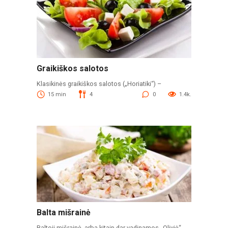
Graikiškos salotos
Klasikinės graikiškos salotos („Horiatiki“) –
15 min
4
0
1.4k.
Balta mišrainė
Baltoji mišrainė, arba kitaip dar vadinamos „Olivjė“