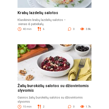
Krabų lazdelių salotos
Klasikinės krabų lazdelių salotos –
vienas iš patiekalų
40 min
6
0
3.8k.
Žalių burokėlių salotos su džiovintomis
slyvomis
Gaivios žalių burokėlių salotos su džiovintomis
slyvomis
15 min
2
0
1.7k.