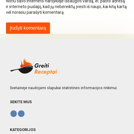
Noriu savo interneto naršyklėje išsaugoti vardą, el. pašto adresą
ir interneto puslapį, kad jų nebereiktų įvesti iš naujo, kai kitą kartą
vėl norėsiu parašyti komentarą.
Svetainėje naudojami slapukai statistinės informacijos rinkimui.
SEKITE MUS
KATEGORIJOS