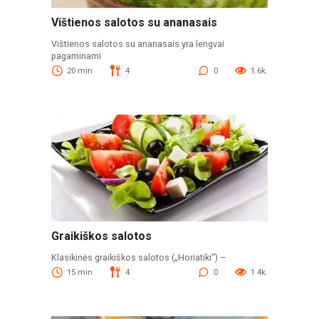
Vištienos salotos su ananasais
Vištienos salotos su ananasais yra lengvai
pagaminami
20 min
4
0
1.6k.
Graikiškos salotos
Klasikinės graikiškos salotos („Horiatiki“) –
15 min
4
0
1.4k.