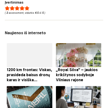
Įvertinimas
(
2
assessment, vidurkis
4.5
iš
5
)
Naujienos iš interneto