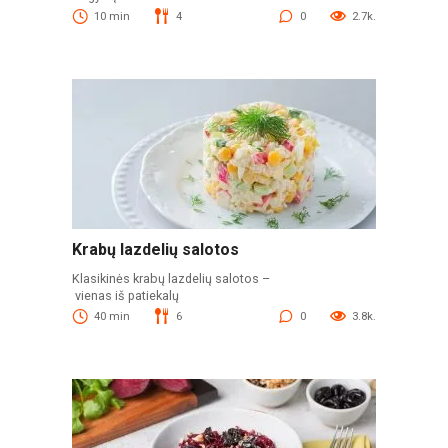
10 min
4
0
2.7k.
Krabų lazdelių salotos
Klasikinės krabų lazdelių salotos –
vienas iš patiekalų
40 min
6
0
3.8k.