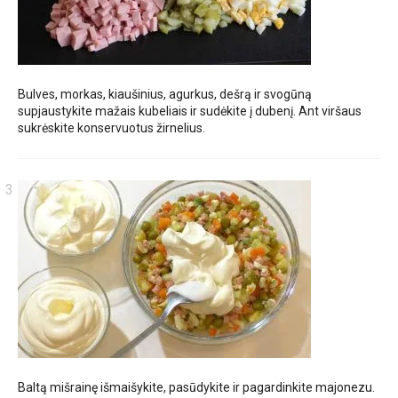
Bulves, morkas, kiaušinius, agurkus, dešrą ir svogūną
supjaustykite mažais kubeliais ir sudėkite į dubenį. Ant viršaus
sukrėskite konservuotus žirnelius.
Baltą mišrainę išmaišykite, pasūdykite ir pagardinkite majonezu.