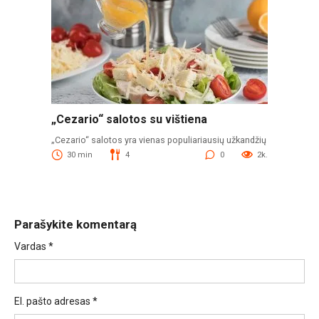
„Cezario“ salotos su vištiena
„Cezario“ salotos yra vienas populiariausių užkandžių
30 min
4
0
2k.
Parašykite komentarą
Vardas
*
El. pašto adresas
*