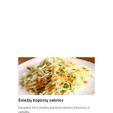
Šviežių kopūstų salotos
Daugeliui šios šviežių kopūstų salotos žinomos iš
valgyklų