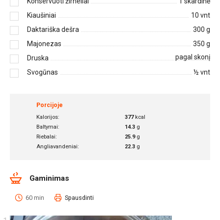
Konservuoti žirneliai
1
skardinė
Kiaušiniai
10
vnt
Daktariška dešra
300
g
Majonezas
350
g
pagal skonį
Druska
Svogūnas
½
vnt
Porcijoje
Kalorijos:
377
kcal
Baltymai:
14.3
g
Riebalai:
25.9
g
Angliavandeniai:
22.3
g
Gaminimas
60 min
Spausdinti