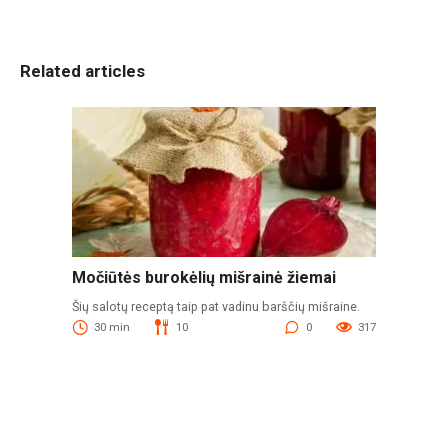
Related articles
Močiūtės burokėlių mišrainė žiemai
Šių salotų receptą taip pat vadinu barščių mišraine.
30 min
10
0
317