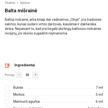
Titulinis
»
Salotos
Balta mišrainė
Baltoji mišrainė, arba kitaip dar vadinamos „Olivjė“, yra tradicinės
salotos, kurias sudaro virtos daržovės, kiaušiniai ir daktariška
dešra. Nepaisant to, kad yra begalė skirtingų baltosios mišrainės
receptų, jos skonio sugadinti neįmanoma.
Ingredientai
–
+
Porcijų:
Bulvės
7
vnt
Morkos
5
vnt
Marinuoti agurkai
6
vnt