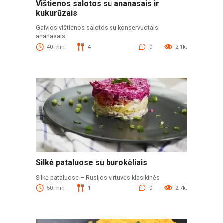
Vištienos salotos su ananasais ir
kukurūzais
Gaivios vištienos salotos su konservuotais
ananasais
40 min
4
0
2.1k.
Silkė pataluose su burokėliais
Silkė pataluose – Rusijos virtuvės klasikinės
50 min
1
0
2.7k.