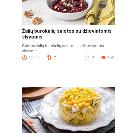
Žalių burokėlių salotos su džiovintomis
slyvomis
Gaivios žalių burokėlių salotos su džiovintomis
slyvomis
15 min
2
0
1.7k.