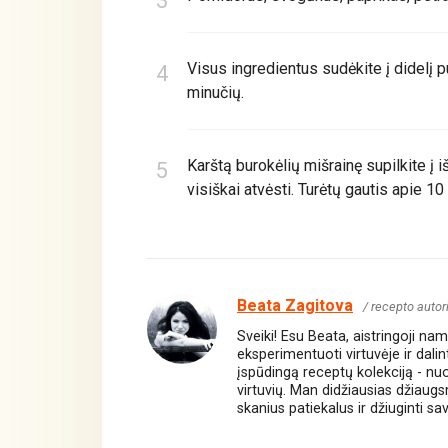
Visus ingredientus sudėkite į didelį pu
minučių.
Karštą burokėlių mišrainę supilkite į iš
visiškai atvėsti. Turėtų gautis apie 10 
Beata Zagitova
/ recepto autor
Sveiki! Esu Beata, aistringoji n
eksperimentuoti virtuvėje ir dali
įspūdingą receptų kolekciją - nuo 
virtuvių. Man didžiausias džiaug
skanius patiekalus ir džiuginti sa