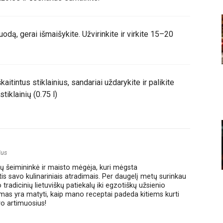
odą, gerai išmaišykite. Užvirinkite ir virkite 15–20
kaitintus stiklainius, sandariai uždarykite ir palikite
stiklainių (0.75 l)
ius
amų šeimininkė ir maisto mėgėja, kuri mėgsta
ntis savo kulinariniais atradimais. Per daugelį metų surinkau
tradicinių lietuviškų patiekalų iki egzotiškų užsienio
smas yra matyti, kaip mano receptai padeda kitiems kurti
vo artimuosius!