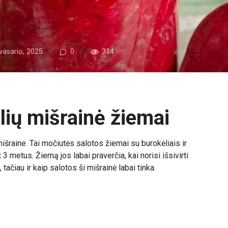
vasario, 2025
0
314
lių mišrainė žiemai
išraine. Tai močiutės salotos žiemai su burokėliais ir
3 metus. Žiemą jos labai praverčia, kai norisi išsivirti
 tačiau ir kaip salotos ši mišrainė labai tinka.