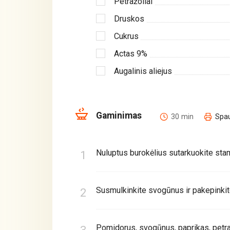
Petražoliai
Druskos
Cukrus
Actas 9%
Augalinis aliejus
Gaminimas
30 min
Spau
Nuluptus burokėlius sutarkuokite stam
Susmulkinkite svogūnus ir pakepinkite
Pomidorus, svogūnus, paprikas, petra