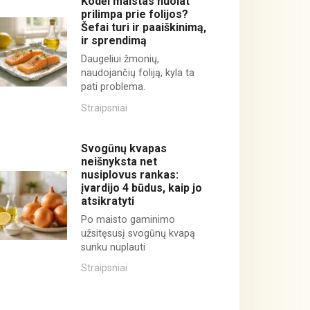
Kodėl maistas nuolat
prilimpa prie folijos?
Šefai turi ir paaiškinimą,
ir sprendimą
Daugeliui žmonių,
naudojančių foliją, kyla ta
pati problema.
Straipsniai
Svogūnų kvapas
neišnyksta net
nusiplovus rankas:
įvardijo 4 būdus, kaip jo
atsikratyti
Po maisto gaminimo
užsitęsusį svogūnų kvapą
sunku nuplauti
Straipsniai