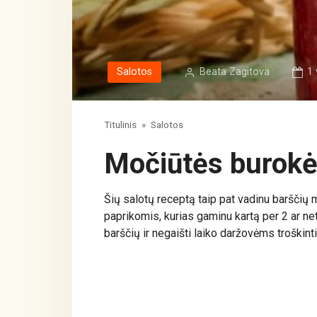
Salotos
Beata Zagitova
1 
Titulinis
»
Salotos
Močiūtės burokė
Šių salotų receptą taip pat vadinu barščių m
paprikomis, kurias gaminu kartą per 2 ar net 
barščių ir negaišti laiko daržovėms troškinti,