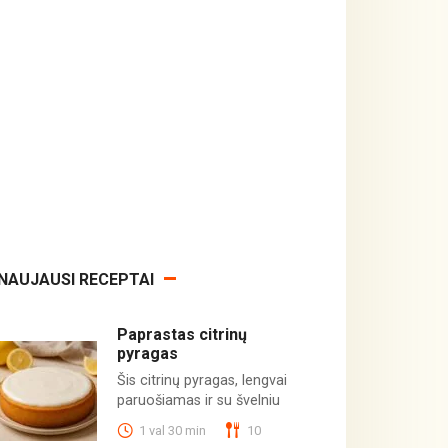
NAUJAUSI RECEPTAI
Paprastas citrinų
pyragas
Šis citrinų pyragas, lengvai
paruošiamas ir su švelniu
1 val 30 min
10