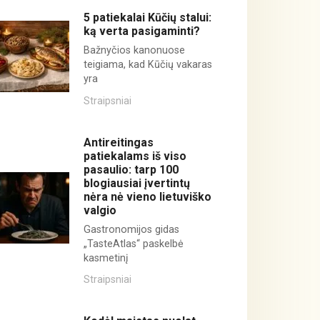
5 patiekalai Kūčių stalui:
ką verta pasigaminti?
Bažnyčios kanonuose
teigiama, kad Kūčių vakaras
yra
Straipsniai
Antireitingas
patiekalams iš viso
pasaulio: tarp 100
blogiausiai įvertintų
nėra nė vieno lietuviško
valgio
Gastronomijos gidas
„TasteAtlas“ paskelbė
kasmetinį
Straipsniai