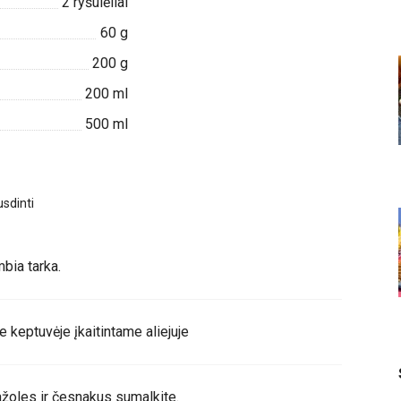
2
ryšulėliai
60
g
200
g
200
ml
500
ml
sdinti
bia tarka.
 keptuvėje įkaitintame aliejuje
žoles ir česnakus sumalkite.