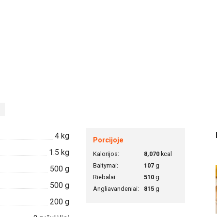
4
kg
Porcijoje
1.5
kg
Kalorijos:
8,070
kcal
Baltymai:
107
g
500
g
Riebalai:
510
g
500
g
Angliavandeniai:
815
g
200
g