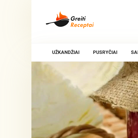
Skip
to
content
UŽKANDŽIAI
PUSRYČIAI
SA