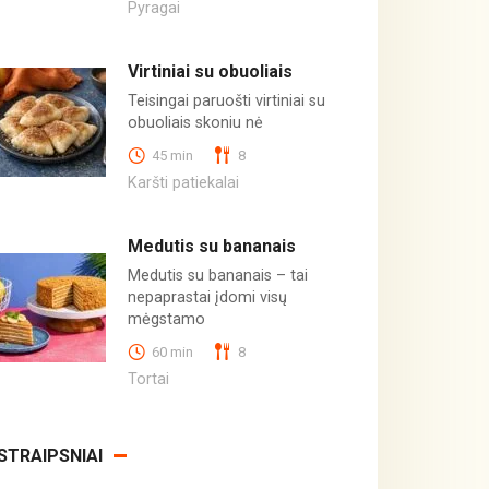
Pyragai
Virtiniai su obuoliais
Teisingai paruošti virtiniai su
obuoliais skoniu nė
45 min
8
Karšti patiekalai
Medutis su bananais
Medutis su bananais – tai
nepaprastai įdomi visų
mėgstamo
60 min
8
Tortai
STRAIPSNIAI