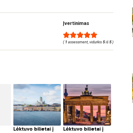
Įvertinimas
(
1
assessment, vidurkis
5
iš
5
)