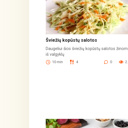
Šviežių kopūstų salotos
Daugeliui šios šviežių kopūstų salotos žino
iš valgyklų
10 min
4
0
2