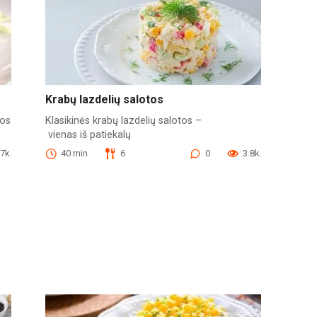
Krabų lazdelių salotos
mos
Klasikinės krabų lazdelių salotos –
vienas iš patiekalų
.7k.
40 min
6
0
3.8k.