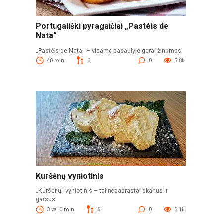
Portugališki pyragaičiai „Pastéis de
Nata“
„Pastéis de Nata“ – visame pasaulyje gerai žinomas
40 min
6
0
5.8k.
Kuršėnų vyniotinis
„Kuršėnų“ vyniotinis – tai nepaprastai skanus ir
garsus
3 val 0 min
6
0
5.1k.