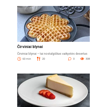
Čirviniai blynai
Čirviniai blynai – tai nostalgiškas vaikystės desertas
60 min
20
0
308