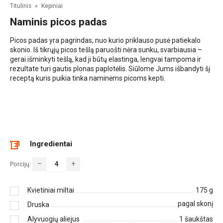
Titulinis
»
Kepiniai
Naminis picos padas
Picos padas yra pagrindas, nuo kurio priklauso pusė patiekalo
skonio. Iš tikrųjų picos tešlą paruošti nėra sunku, svarbiausia –
gerai išminkyti tešlą, kad ji būtų elastinga, lengvai tampoma ir
rezultate turi gautis plonas paplotėlis. Siūlome Jums išbandyti šį
receptą kuris puikia tinka naminėms picoms kepti.
Ingredientai
–
+
Porcijų:
Kvietiniai miltai
175
g
pagal skonį
Druska
Alyvuogių aliejus
1
šaukštas