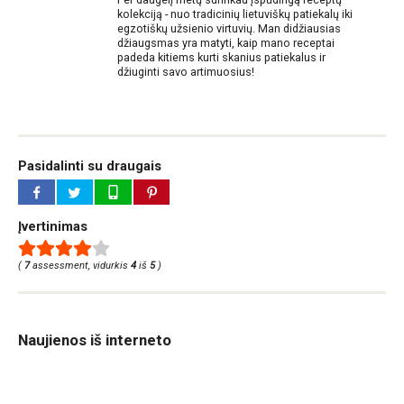
kolekciją - nuo tradicinių lietuviškų patiekalų iki
egzotiškų užsienio virtuvių. Man didžiausias
džiaugsmas yra matyti, kaip mano receptai
padeda kitiems kurti skanius patiekalus ir
džiuginti savo artimuosius!
Pasidalinti su draugais
Įvertinimas
(
7
assessment, vidurkis
4
iš
5
)
Naujienos iš interneto