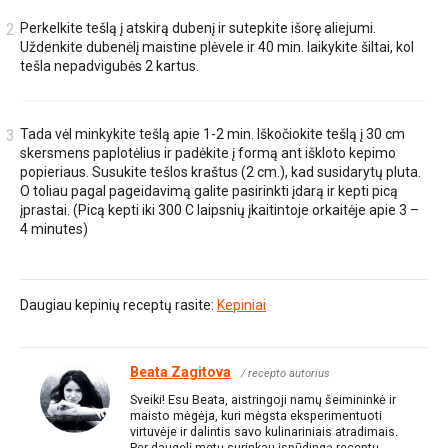
Perkelkite tešlą į atskirą dubenį ir sutepkite išorę aliejumi.
Uždenkite dubenėlį maistine plėvele ir 40 min. laikykite šiltai, kol
tešla nepadvigubės 2 kartus.
Tada vėl minkykite tešlą apie 1-2 min. Iškočiokite tešlą į 30 cm
skersmens paplotėlius ir padėkite į formą ant iškloto kepimo
popieriaus. Susukite tešlos kraštus (2 cm.), kad susidarytų pluta.
O toliau pagal pageidavimą galite pasirinkti įdarą ir kepti picą
įprastai. (Picą kepti iki 300 C laipsnių įkaitintoje orkaitėje apie 3 –
4 minutes)
Daugiau kepinių receptų rasite:
Kepiniai
Beata Zagitova
/ recepto autorius
Sveiki! Esu Beata, aistringoji namų šeimininkė ir
maisto mėgėja, kuri mėgsta eksperimentuoti
virtuvėje ir dalintis savo kulinariniais atradimais.
Per daugelį metų surinkau įspūdingą receptų