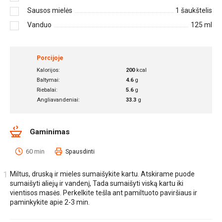
Sausos mielės
1
šaukštelis
Vanduo
125
ml
Porcijoje
Kalorijos:
200
kcal
Baltymai:
4.6
g
Riebalai:
5.6
g
Angliavandeniai:
33.3
g
Gaminimas
60 min
Spausdinti
Miltus, druską ir mieles sumaišykite kartu. Atskirame puode
sumaišyti aliejų ir vandenį, Tada sumaišyti viską kartu iki
vientisos masės. Perkelkite tešla ant pamiltuoto paviršiaus ir
paminkykite apie 2-3 min.