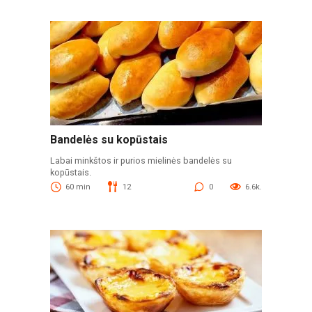
Bandelės su kopūstais
Labai minkštos ir purios mielinės bandelės su
kopūstais.
60 min
12
0
6.6k.