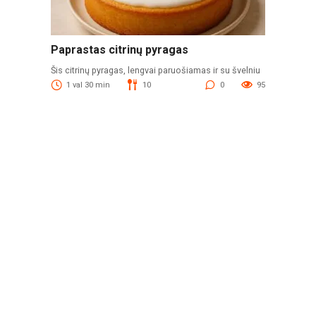
Paprastas citrinų pyragas
Šis citrinų pyragas, lengvai paruošiamas ir su švelniu
1 val 30 min
10
0
95