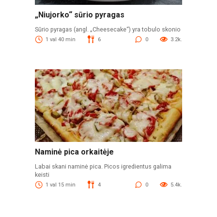
„Niujorko“ sūrio pyragas
Sūrio pyragas (angl. „Cheesecake“) yra tobulo skonio
1 val 40 min
6
0
3.2k.
Naminė pica orkaitėje
Labai skani naminė pica. Picos igredientus galima
keisti
1 val 15 min
4
0
5.4k.