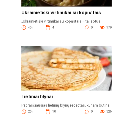
Ukrainietiški virtinukai su kopūstais
„Ukrainietiški virtinukai su kopūstais – tai sotus
45 min
4
0
179
Lietiniai blynai
Paprasčiausias lietinių blynų receptas, kuriam būtinai
25 min
10
0
326