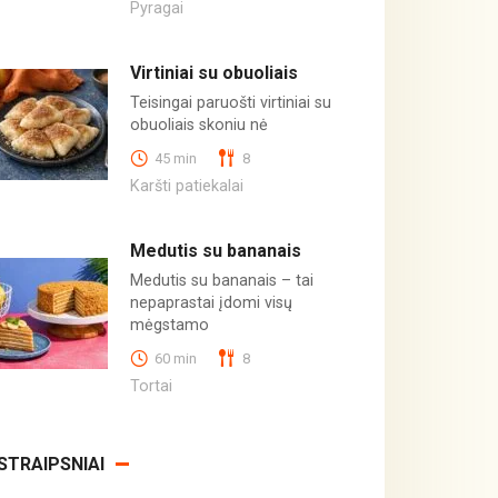
Pyragai
Virtiniai su obuoliais
Teisingai paruošti virtiniai su
obuoliais skoniu nė
45 min
8
Karšti patiekalai
Medutis su bananais
Medutis su bananais – tai
nepaprastai įdomi visų
mėgstamo
60 min
8
Tortai
STRAIPSNIAI