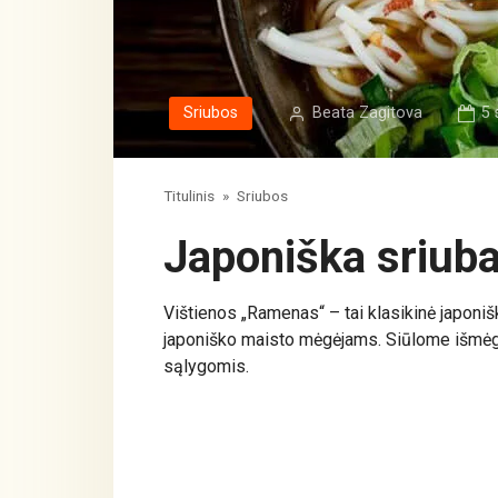
Sriubos
Beata Zagitova
5 
Titulinis
»
Sriubos
Japoniška sriub
Vištienos „Ramenas“ – tai klasikinė japoniš
japoniško maisto mėgėjams. Siūlome išmėgi
sąlygomis.