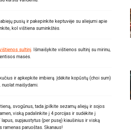
 abiejų pusių ir pakepinkite keptuvėje su aliejumi apie
inkite, kol vištiena suminkštės.
vištienos sultinį
. Išmaišykite vištienos sultinį su mirinu,
vientisos masės.
likučius ir apkepkite imbierą. Įdėkite kopūstų (choi sum)
n. nuolat maišydami.
štieną, svogūnus, tada įpilkite sezamų aliejų ir sojos
men, viską padalinkite į 4 porcijas ir sudėkite į
“ lapus, supjaustytus (per pusę) kiaušinius ir viską
kas ramenas paruoštas. Skanaus!