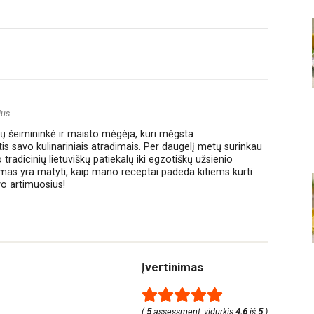
ius
amų šeimininkė ir maisto mėgėja, kuri mėgsta
ntis savo kulinariniais atradimais. Per daugelį metų surinkau
tradicinių lietuviškų patiekalų iki egzotiškų užsienio
smas yra matyti, kaip mano receptai padeda kitiems kurti
vo artimuosius!
Įvertinimas
(
5
assessment, vidurkis
4.6
iš
5
)