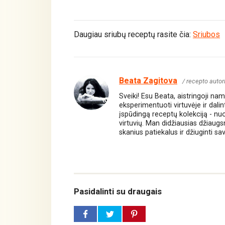
Daugiau sriubų receptų rasite čia:
Sriubos
Beata Zagitova
/ recepto autor
Sveiki! Esu Beata, aistringoji n
eksperimentuoti virtuvėje ir dali
įspūdingą receptų kolekciją - nuo 
virtuvių. Man didžiausias džiaug
skanius patiekalus ir džiuginti sa
Pasidalinti su draugais