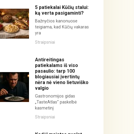
5 patiekalai Kūčių stalui:
ką verta pasigaminti?
Bažnyčios kanonuose
teigiama, kad Kūčių vakaras
yra
Straipsniai
Antireitingas
patiekalams iš viso
pasaulio: tarp 100
blogiausiai įvertintų
nėra nė vieno lietuviško
valgio
Gastronomijos gidas
„TasteAtlas“ paskelbė
kasmetinį
Straipsniai