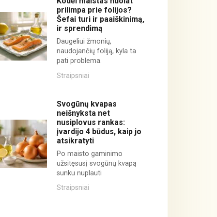
Kodėl maistas nuolat
prilimpa prie folijos?
Šefai turi ir paaiškinimą,
ir sprendimą
Daugeliui žmonių,
naudojančių foliją, kyla ta
pati problema.
Straipsniai
Svogūnų kvapas
neišnyksta net
nusiplovus rankas:
įvardijo 4 būdus, kaip jo
atsikratyti
Po maisto gaminimo
užsitęsusį svogūnų kvapą
sunku nuplauti
Straipsniai