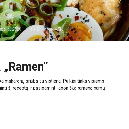
spalio, 2020
0
4.5k.
a „Ramen“
ka makaronų sriuba su vištiena. Puikiai tinka visiems
nti šį receptą ir pasigaminti japonišką rameną namų