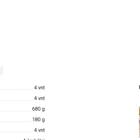
4
vnt
4
vnt
680
g
180
g
4
vnt