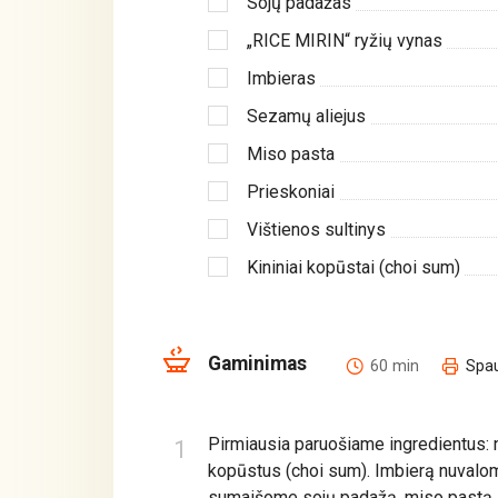
Sojų padažas
„RICE MIRIN“ ryžių vynas
Imbieras
Sezamų aliejus
Miso pasta
Prieskoniai
Vištienos sultinys
Kininiai kopūstai (choi sum)
Gaminimas
60 min
Spau
Pirmiausia paruošiame ingredientus: 
kopūstus (choi sum). Imbierą nuvalom
sumaišome sojų padažą, miso pastą s