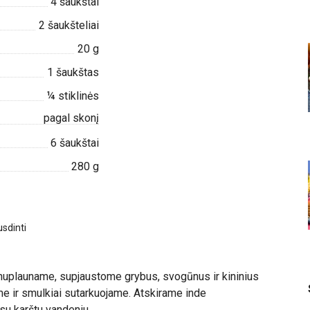
4
šaukštai
2
šaukšteliai
20
g
1
šaukštas
¼
stiklinės
pagal skonį
6
šaukštai
280
g
sdinti
nuplauname, supjaustome grybus, svogūnus ir kininius
e ir smulkiai sutarkuojame. Atskirame inde
u karštu vandeniu.