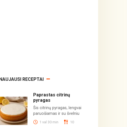
NAUJAUSI RECEPTAI
Paprastas citrinų
pyragas
Šis citrinų pyragas, lengvai
paruošiamas ir su švelniu
1 val 30 min
10