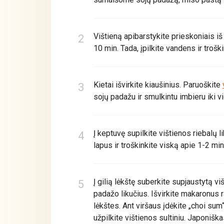
Vištieną apibarstykite prieskoniais iš
10 min. Tada, įpilkite vandens ir trošk
Kietai išvirkite kiaušinius. Paruoškite
sojų padažu ir smulkintu imbieru iki 
Į keptuvę supilkite vištienos riebalų 
lapus ir troškinkite viską apie 1-2 mi
Į gilią lėkštę suberkite supjaustytą vi
padažo likučius. Išvirkite makaronus ra
lėkštes. Ant viršaus įdėkite „choi sum
užpilkite vištienos sultiniu. Japoniš