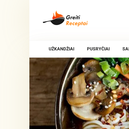
Skip
to
content
UŽKANDŽIAI
PUSRYČIAI
SA