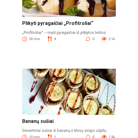
Plikyti pyragaičiai „Profitroliai“
„Profitroliai“ – maži pyragaičiai iš plikytos tešlos.
30 min
4
0
2.1k.
Bananų sušiai
Desertiniai sušiai iš bananų ir klevų sirupo užpilu.
10 min
1
0
1.5k.