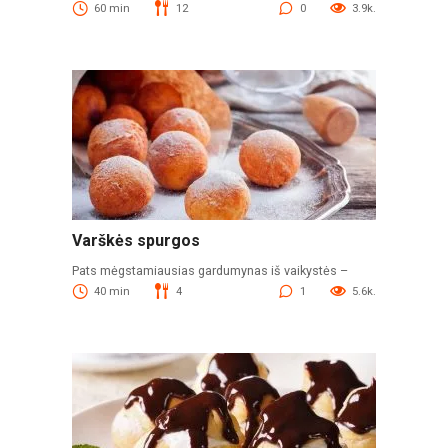
60 min
12
0
3.9k.
Varškės spurgos
Pats mėgstamiausias gardumynas iš vaikystės –
40 min
4
1
5.6k.