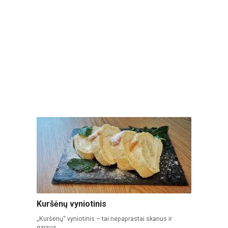
Kuršėnų vyniotinis
„Kuršėnų“ vyniotinis – tai nepaprastai skanus ir
garsus