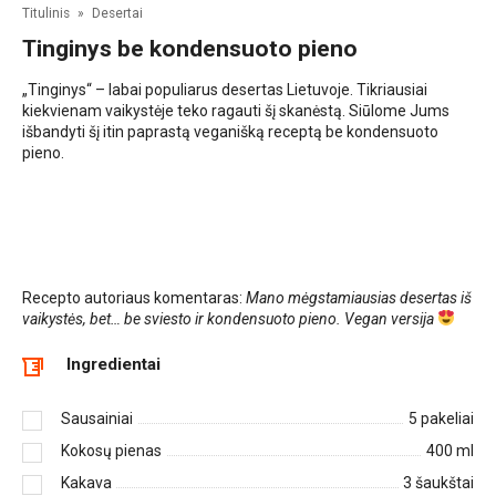
Titulinis
»
Desertai
Tinginys be kondensuoto pieno
„Tinginys“ – labai populiarus desertas Lietuvoje. Tikriausiai
kiekvienam vaikystėje teko ragauti šį skanėstą. Siūlome Jums
išbandyti šį itin paprastą veganišką receptą be kondensuoto
pieno.
Recepto autoriaus komentaras:
Mano mėgstamiausias desertas iš
vaikystės, bet… be sviesto ir kondensuoto pieno. Vegan versija
Ingredientai
Sausainiai
5
pakeliai
Kokosų pienas
400
ml
Kakava
3
šaukštai