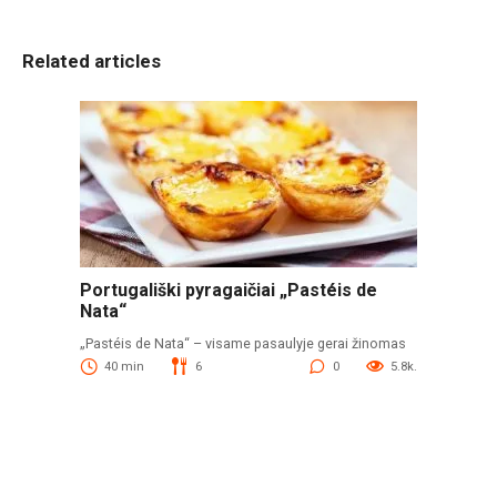
Related articles
Portugališki pyragaičiai „Pastéis de
Nata“
„Pastéis de Nata“ – visame pasaulyje gerai žinomas
40 min
6
0
5.8k.