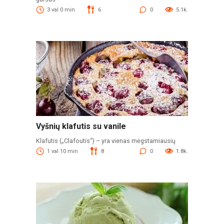
3 val 0 min
6
0
5.1k.
Vyšnių klafutis su vanile
Klafutis („Clafoutis“) – yra vienas mėgstamiausių
1 val 10 min
8
0
1.8k.