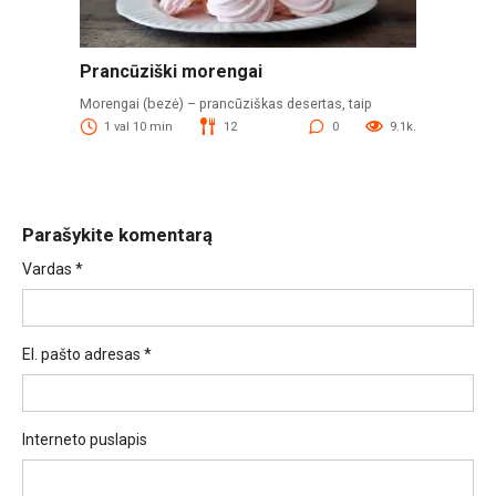
Prancūziški morengai
Morengai (bezė) – prancūziškas desertas, taip
1 val 10 min
12
0
9.1k.
Parašykite komentarą
Vardas
*
El. pašto adresas
*
Interneto puslapis