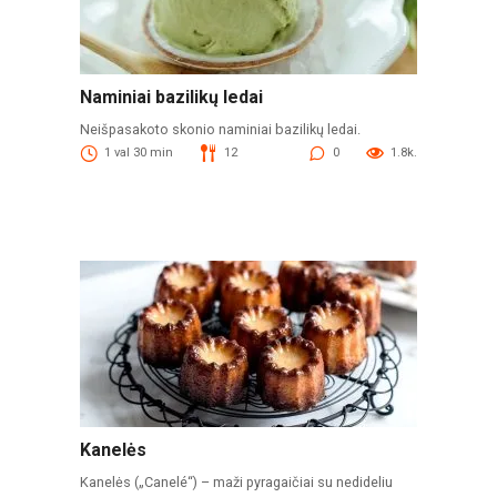
Naminiai bazilikų ledai
Neišpasakoto skonio naminiai bazilikų ledai.
1 val 30 min
12
0
1.8k.
Kanelės
Kanelės („Canelé“) – maži pyragaičiai su nedideliu