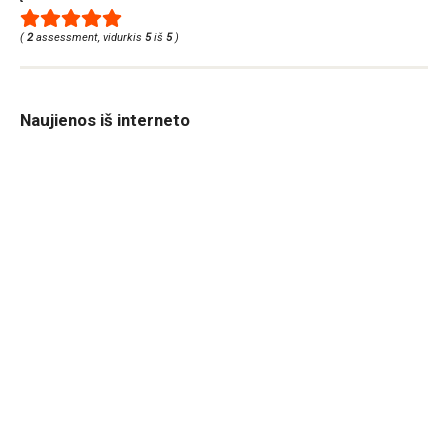
(
2
assessment, vidurkis
5
iš
5
)
Naujienos iš interneto