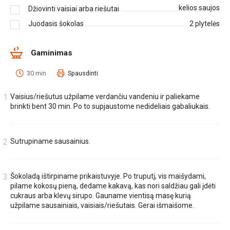
kelios saujos
Džiovinti vaisiai arba riešutai
Juodasis šokolas
2
plytelės
Gaminimas
30 min
Spausdinti
Vaisius/riešutus užpilame verdančiu vandeniu ir paliekame
brinkti bent 30 min. Po to supjaustome nedideliais gabaliukais.
Sutrupiname sausainius.
Šokoladą ištirpiname prikaistuvyje. Po truputį, vis maišydami,
pilame kokosų pieną, dedame kakavą, kas nori saldžiau gali įdėti
cukraus arba klevų sirupo. Gauname vientisą masę kurią
užpilame sausainiais, vaisiais/riešutais. Gerai išmaišome.