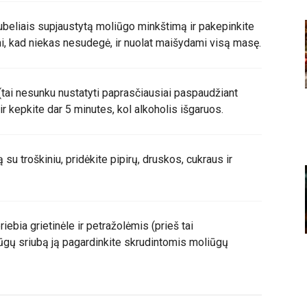
kubeliais supjaustytą moliūgo minkštimą ir pakepinkite
ami, kad niekas nesudegė, ir nuolat maišydami visą masę.
 (tai nesunku nustatyti paprasčiausiai paspaudžiant
ir kepkite dar 5 minutes, kol alkoholis išgaruos.
 su troškiniu, pridėkite pipirų, druskos, cukraus ir
iebia grietinėle ir petražolėmis (prieš tai
iūgų sriubą ją pagardinkite skrudintomis moliūgų