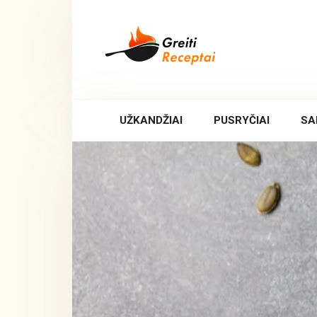
Skip
to
content
UŽKANDŽIAI
PUSRYČIAI
SA