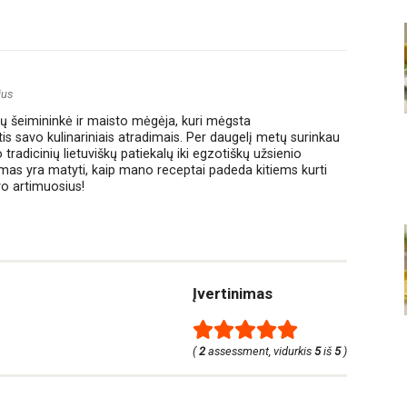
ius
amų šeimininkė ir maisto mėgėja, kuri mėgsta
ntis savo kulinariniais atradimais. Per daugelį metų surinkau
tradicinių lietuviškų patiekalų iki egzotiškų užsienio
smas yra matyti, kaip mano receptai padeda kitiems kurti
vo artimuosius!
Įvertinimas
(
2
assessment, vidurkis
5
iš
5
)