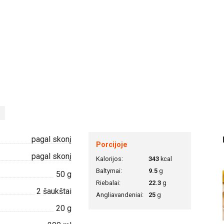
pagal skonį
Porcijoje
pagal skonį
Kalorijos:
343
kcal
Baltymai:
9.5
g
50
g
Riebalai:
22.3
g
2
šaukštai
Angliavandeniai:
25
g
20
g