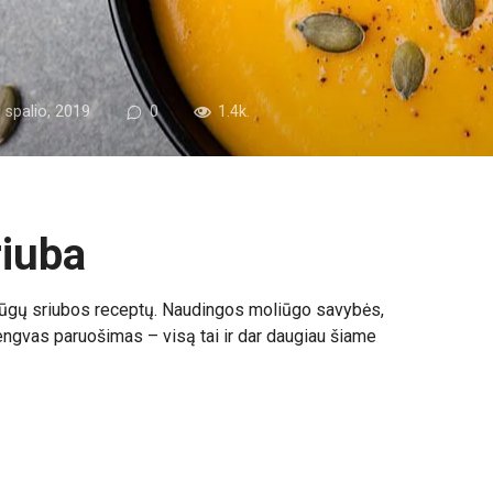
 spalio, 2019
0
1.4k.
riuba
iūgų sriubos receptų. Naudingos moliūgo savybės,
lengvas paruošimas – visą tai ir dar daugiau šiame