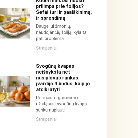
Kodėl maistas nuolat
prilimpa prie folijos?
Šefai turi ir paaiškinimą,
ir sprendimą
Daugeliui žmonių,
naudojančių foliją, kyla ta
pati problema.
Straipsniai
Svogūnų kvapas
neišnyksta net
nusiplovus rankas:
įvardijo 4 būdus, kaip jo
atsikratyti
Po maisto gaminimo
užsitęsusį svogūnų kvapą
sunku nuplauti
Straipsniai