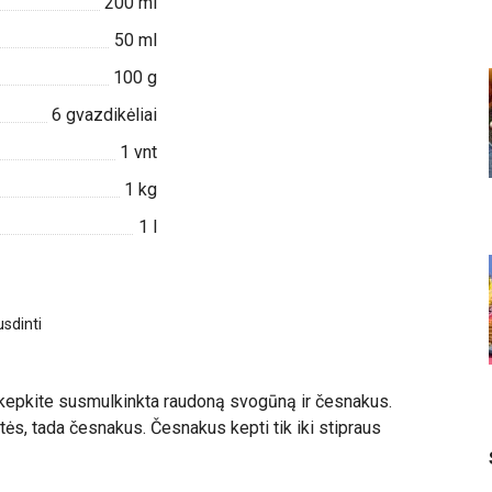
200
ml
50
ml
100
g
6
gvazdikėliai
1
vnt
1
kg
1
l
sdinti
pkepkite susmulkinkta raudoną svogūną ir česnakus.
tės, tada česnakus. Česnakus kepti tik iki stipraus