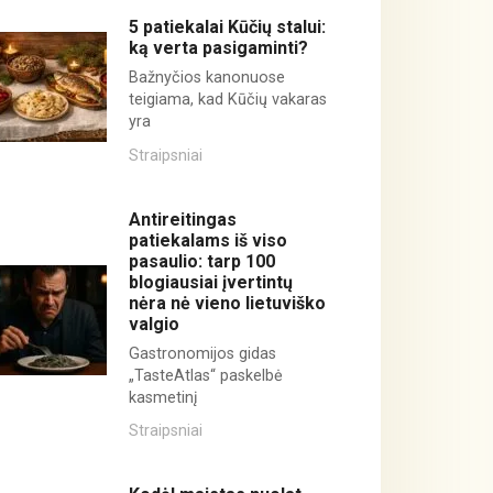
5 patiekalai Kūčių stalui:
ką verta pasigaminti?
Bažnyčios kanonuose
teigiama, kad Kūčių vakaras
yra
Straipsniai
Antireitingas
patiekalams iš viso
pasaulio: tarp 100
blogiausiai įvertintų
nėra nė vieno lietuviško
valgio
Gastronomijos gidas
„TasteAtlas“ paskelbė
kasmetinį
Straipsniai