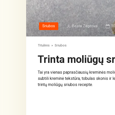
Sriubos
Beata Zagitova
10
Titulinis
»
Sriubos
Trinta moliūgų s
Tai yra vienas paprasčiausių kreminės mol
subtili kreminė tekstūra, tobulas skonis ir 
trintų moliūgų sriubos recepte.