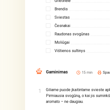
Grietinėlė
Brendis
Sviestas
Česnakai
Raudonas svogūnas
Moliūgai
Vištienos sultinys
Gaminimas
15 min
Spau
Giliame puode įkaitintame svieste a
Pirmiausia svogūną, o kai jis suminkš
aromato – ne daugiau.