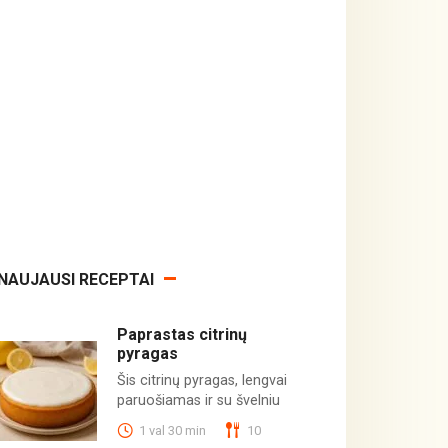
NAUJAUSI RECEPTAI
Paprastas citrinų
pyragas
Šis citrinų pyragas, lengvai
paruošiamas ir su švelniu
1 val 30 min
10