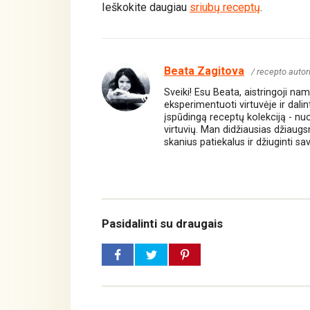
Ieškokite daugiau
sriubų receptų
.
Beata Zagitova
/ recepto autor
Sveiki! Esu Beata, aistringoji n
eksperimentuoti virtuvėje ir dali
įspūdingą receptų kolekciją - nuo 
virtuvių. Man didžiausias džiaug
skanius patiekalus ir džiuginti sa
Pasidalinti su draugais