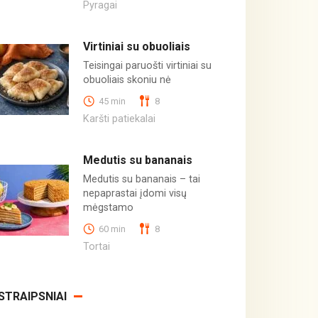
Pyragai
Virtiniai su obuoliais
Teisingai paruošti virtiniai su
obuoliais skoniu nė
45 min
8
Karšti patiekalai
Medutis su bananais
Medutis su bananais – tai
nepaprastai įdomi visų
mėgstamo
60 min
8
Tortai
STRAIPSNIAI