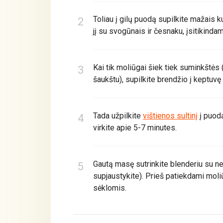
Toliau į gilų puodą supilkite mažais 
jį su svogūnais ir česnaku, įsitikind
Kai tik moliūgai šiek tiek suminkštės
šaukštu), supilkite brendžio į keptuvę 
Tada užpilkite
vištienos sultinį
į puodą
virkite apie 5-7 minutes.
Gautą masę sutrinkite blenderiu su ner
supjaustykite). Prieš patiekdami mol
sėklomis.