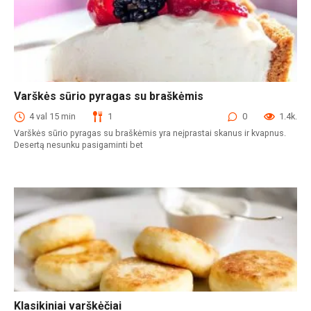
Varškės sūrio pyragas su braškėmis
Desertai
4 val 15 min
1
0
1.4k.
Varškės sūrio pyragas su braškėmis yra neįprastai skanus ir kvapnus.
Desertą nesunku pasigaminti bet
Klasikiniai varškėčiai