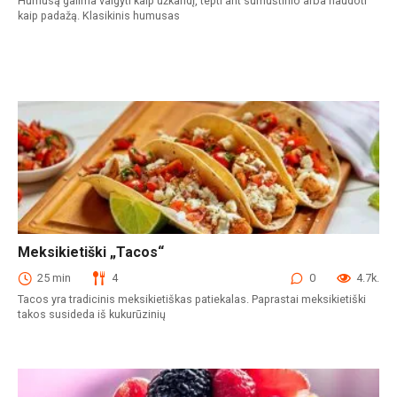
Humusą galima valgyti kaip užkandį, tepti ant sumuštinio arba naudoti
kaip padažą. Klasikinis humusas
Meksikietiški „Tacos“
Užkandžiai
25 min
4
0
4.7k.
Tacos yra tradicinis meksikietiškas patiekalas. Paprastai meksikietiški
takos susideda iš kukurūzinių