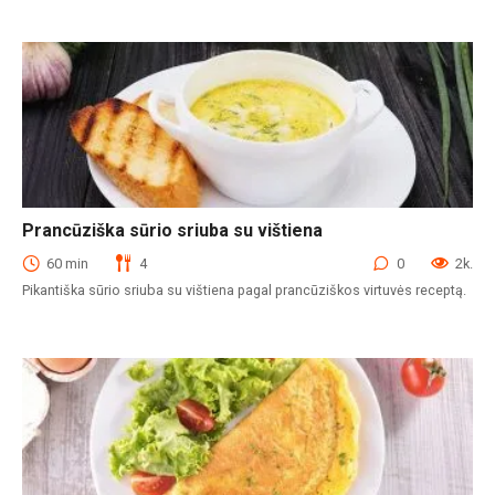
Prancūziška sūrio sriuba su vištiena
Sriubos
60 min
4
0
2k.
Pikantiška sūrio sriuba su vištiena pagal prancūziškos virtuvės receptą.