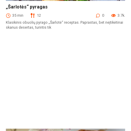
„Šarlotės“ pyragas
Pyragai
35 min
12
0
3.7k.
Klasikinis obuolių pyrago „Šarlotė“ receptas. Paprastas, bet neįtikėtinai
skanus desertas, turintis tik