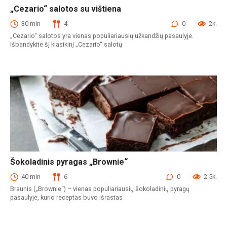
„Cezario“ salotos su vištiena
Salotos
30 min
4
0
2k.
„Cezario“ salotos yra vienas populiariausių užkandžių pasaulyje.
Išbandykite šį klasikinį „Cezario“ salotų
Šokoladinis pyragas „Brownie“
Pyragai
40 min
6
0
2.5k.
Braunis („Brownie“) – vienas populiariausių šokoladinių pyragų
pasaulyje, kurio receptas buvo išrastas