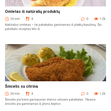
Omletas iš natūralių produktų
Pusryčiai
20 min
4
0
1.2k.
Natūralus omletas – tai patiekalas gaminamas iš plaktų kiaušinių. Šio
patiekalo receptas kilo iš
Šnicelis su citrina
Karšti patiekalai
30 min
4
0
1.2k.
Šnicelis yra bene garsiausias Vienos virtuvės patiekalas. Tikrasis
šnicelis yra gaminamas iš plono keptos