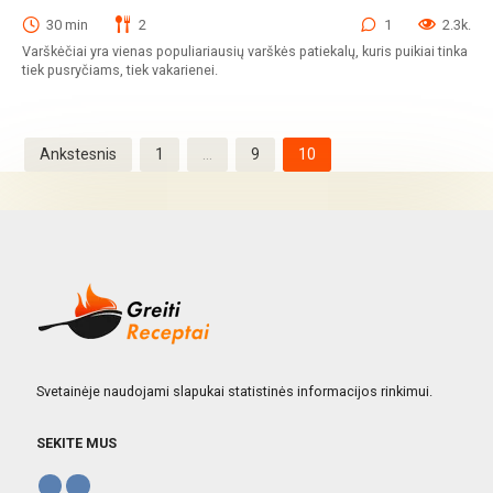
Pusryčiai
30 min
2
1
2.3k.
Varškėčiai yra vienas populiariausių varškės patiekalų, kuris puikiai tinka
tiek pusryčiams, tiek vakarienei.
Įrašų
Ankstesnis
1
…
9
10
puslapiavimas
Svetainėje naudojami slapukai statistinės informacijos rinkimui.
SEKITE MUS