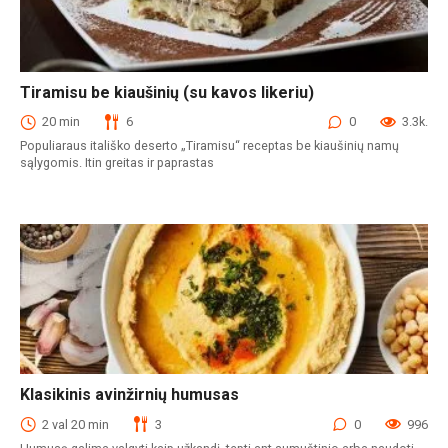
Tiramisu be kiaušinių (su kavos likeriu)
Desertai
20 min
6
0
3.3k.
Populiaraus itališko deserto „Tiramisu“ receptas be kiaušinių namų
sąlygomis. Itin greitas ir paprastas
Klasikinis avinžirnių humusas
Užkandžiai
2 val 20 min
3
0
996