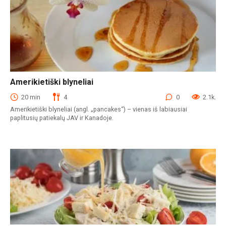
Amerikietiški blyneliai
Blynai
20 min
4
0
2.1k.
Amerikietiški blyneliai (angl. „pancakes“) – vienas iš labiausiai
paplitusių patiekalų JAV ir Kanadoje.